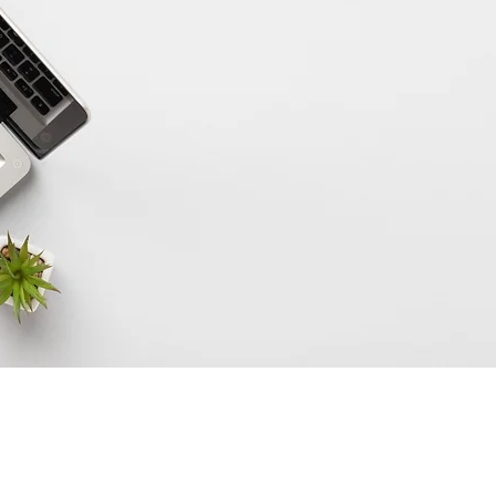
World Funk Pictures - P.I. 10924860967 -
Privacy Policy