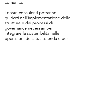
comunità.
I nostri consulenti potranno
guidarti nell'implementazione delle
strutture e dei processi di
governance necessari per
integrare la sostenibilità nelle
operazioni della tua azienda e per
costruire una cultura di
responsabilità e trasparenza.
Questi processi ti aiuteranno ad
affrontare le sfide ESG in modo
strategico, creando valore a lungo
termine per gli azionisti e per la
società nel suo complesso, e
generando vantaggi tangibili in
termini di:
Rischi Mitigati
: Una governance